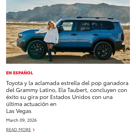
EN ESPAÑOL
CO
Toyota y la aclamada estrella del pop ganadora
Wa
del Grammy Latino, Ela Taubert, concluyen con
De
éxito su gira por Estados Unidos con una
RE
última actuación en
Las Vegas
March 09, 2026
READ MORE