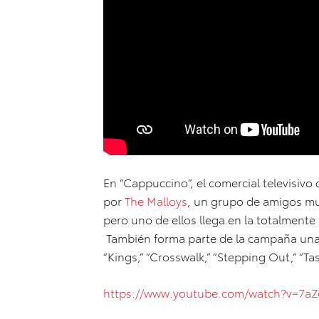
En “Cappuccino”, el comercial televisivo
por
The Malloys
, un grupo de amigos mu
pero uno de ellos llega en la totalment
También forma parte de la campaña una s
“Kings,” “Crosswalk,” “Stepping Out,” “Tas
https://www.youtube.com/watch?v=7a