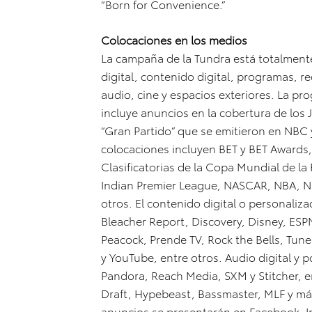
“Born for Convenience.”
Colocaciones en los medios
La campaña de la Tundra está totalmente 
digital, contenido digital, programas, r
audio, cine y espacios exteriores. La p
incluye anuncios en la cobertura de los 
“Gran Partido” que se emitieron en NBC 
colocaciones incluyen BET y BET Awards,
Clasificatorias de la Copa Mundial de l
Indian Premier League, NASCAR, NBA, N
otros. El contenido digital o personaliz
Bleacher Report, Discovery, Disney, ESP
Peacock, Prende TV, Rock the Bells, Tun
y YouTube, entre otros. Audio digital y
Pandora, Reach Media, SXM y Stitcher, e
Draft, Hypebeast, Bassmaster, MLF y más.
anuncios se presentarán en Facebook, In