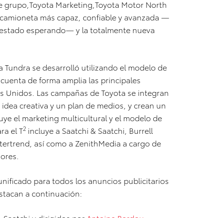
de grupo,Toyota Marketing,Toyota Motor North
ra camioneta más capaz, confiable y avanzada —
 estado esperando— y la totalmente nueva
 Tundra se desarrolló utilizando el modelo de
 cuenta de forma amplia las principales
os Unidos. Las campañas de Toyota se integran
 idea creativa y un plan de medios, y crean un
ye el marketing multicultural y el modelo de
2
ra el T
incluye a Saatchi & Saatchi, Burrell
tertrend, así como a ZenithMedia a cargo de
iores.
nificado para todos los anuncios publicitarios
estacan a continuación:
 Saatchi y dirigidos por
Antoine Bardou