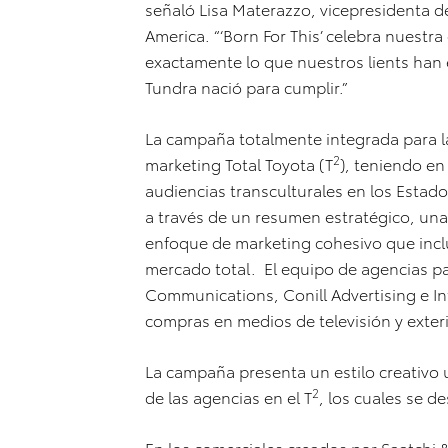
señaló Lisa Materazzo, vicepresidenta 
America. “‘Born For This’ celebra nuest
exactamente lo que nuestros lients han
Tundra nació para cumplir.”
La campaña totalmente integrada para la
2
marketing Total Toyota (T
), teniendo en
audiencias transculturales en los Estad
a través de un resumen estratégico, una
enfoque de marketing cohesivo que inclu
mercado total. El equipo de agencias pa
Communications, Conill Advertising e In
compras en medios de televisión y exter
La campaña presenta un estilo creativo u
2
de las agencias en el T
, los cuales se d
En los comerciales creados por Saatchi &