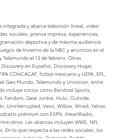
integrada y abarca televisión lineal, video
edes sociales, prensa impresa, experiencias,
rogramación deportiva y de máxima audiencia
Juegos de Invierno de la NBC y anuncios en el
y Telemundo el 13 de febrero. Otras
 Discovery en Español, Discovery Hogar,
a FIFA CONCACAF, fútbol mexicano y UEFA, EPL,
at Geo Mundo, Telemundo y Univision, entre
ado incluye socios como Barstool Sports,
N, Fandom, Gear Junkie, Hulu, Outside,
eIn, Uninterrupted, Vevo, Willow, Wired, Yahoo
 podcasts prémium con ESPN, iHeartRadio,
ntre otros. Las alianzas incluyen WWE, NFL
 En lo que respecta a las redes sociales, los
stagram, Latin Up, Pinterest, Reddit,