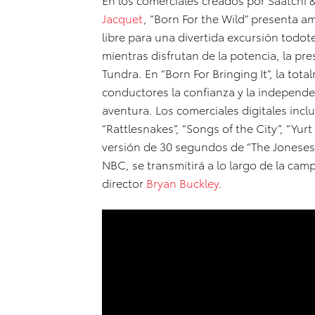
Jacquet
, “Born For the Wild” presenta a
libre para una divertida excursión todot
mientras disfrutan de la potencia, la pr
Tundra. En “Born For Bringing It”, la tot
conductores la confianza y la independ
aventura. Los comerciales digitales incl
“Rattlesnakes”, “Songs of the City”, “Yur
versión de 30 segundos de “The Joneses”
NBC, se transmitirá a lo largo de la cam
director
Bryan Buckley
.