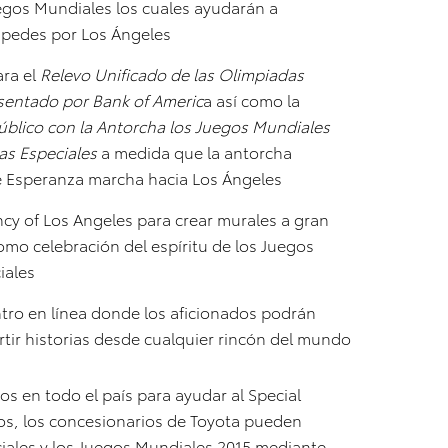
egos Mundiales los cuales ayudarán a
éspedes por Los Ángeles
ara el
Relevo Unificado de las Olimpiadas
sentado por Bank of Americ
a así como la
úblico con la Antorcha los Juegos Mundiales
as Especiales
a medida que la antorcha
e Esperanza marcha hacia Los Ángeles
cy of Los Angeles para crear murales a gran
omo celebración del espíritu de los Juegos
iales
tro en línea donde los aficionados podrán
tir historias desde cualquier rincón del mundo
s en todo el país para ayudar al Special
os, los concesionarios de Toyota pueden
iales y los Juegos Mundiales 2015 mediante