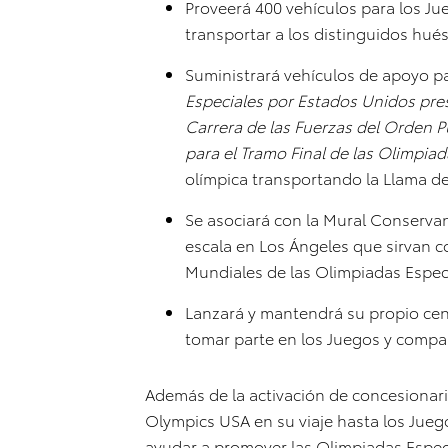
Proveerá 400 vehículos para los Ju
transportar a los distinguidos hu
Suministrará vehículos de apoyo p
Especiales por Estados Unidos pre
Carrera de las Fuerzas del Orden P
para el Tramo Final de las Olimpiad
olímpica transportando la Llama d
Se asociará con la Mural Conservan
escala en Los Ángeles que sirvan c
Mundiales de las Olimpiadas Espec
Lanzará y mantendrá su propio cen
tomar parte en los Juegos y compar
Además de la activación de concesionario
Olympics USA en su viaje hasta los Jueg
ayudar a promover las Olimpiadas Espec