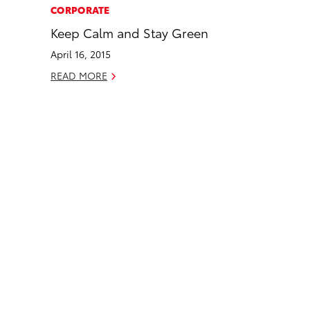
c
n
CORPORATE
e
k
Keep Calm and Stay Green
b
e
April 16, 2015
o
d
o
i
READ MORE
k
n