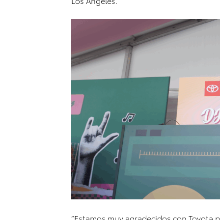
Los Ángeles.
“Estamos muy agradecidos con Toyota por