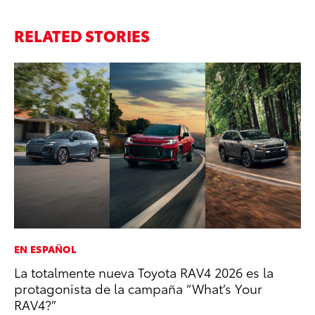
RELATED STORIES
EN ESPAÑOL
EN
La totalmente nueva Toyota RAV4 2026 es la
To
protagonista de la campaña “What’s Your
Ve
RAV4?”
La