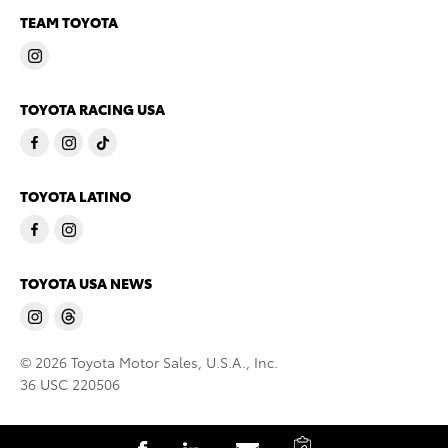
TEAM TOYOTA
TOYOTA RACING USA
TOYOTA LATINO
TOYOTA USA NEWS
© 2026 Toyota Motor Sales, U.S.A., Inc.
36 USC 220506
C
S
S
S