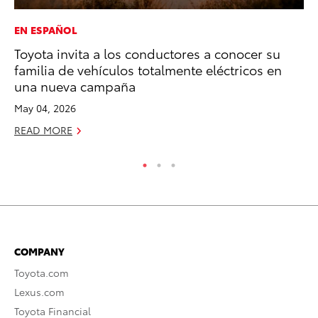
EN ESPAÑOL
EN
Toyota invita a los conductores a conocer su
To
familia de vehículos totalmente eléctricos en
Lo
una nueva campaña
Ba
May 04, 2026
Ju
READ MORE
RE
COMPANY
Toyota.com
Lexus.com
Toyota Financial