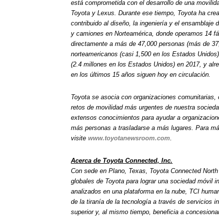
está comprometida con el desarrollo de una movilid
Toyota y Lexus. Durante ese tiempo, Toyota ha crea
contribuido al diseño, la ingeniería y el ensamblaj
y camiones en Norteamérica, donde operamos 14 fá
directamente a más de 47,000 personas (más de 37,
norteamericanos (casi 1,500 en los Estados Unidos
(2.4 millones en los Estados Unidos) en 2017, y alr
en los últimos 15 años siguen hoy en circulación.
Toyota se asocia con organizaciones comunitarias, 
retos de movilidad más urgentes de nuestra socied
extensos conocimientos para ayudar a organizacione
más personas a trasladarse a más lugares. Para má
visite
www.toyotanewsroom.com
.
Acerca de Toyota Connected, Inc.
Con sede en Plano, Texas, Toyota Connected North 
globales de Toyota para lograr una sociedad móvil in
analizados en una plataforma en la nube, TCI humani
de la tiranía de la tecnología a través de servicios i
superior y, al mismo tiempo, beneficia a concesionari