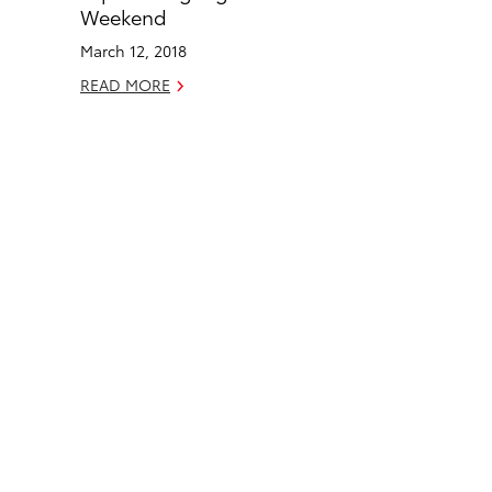
o
d
Weekend
o
i
March 12, 2018
k
n
READ MORE