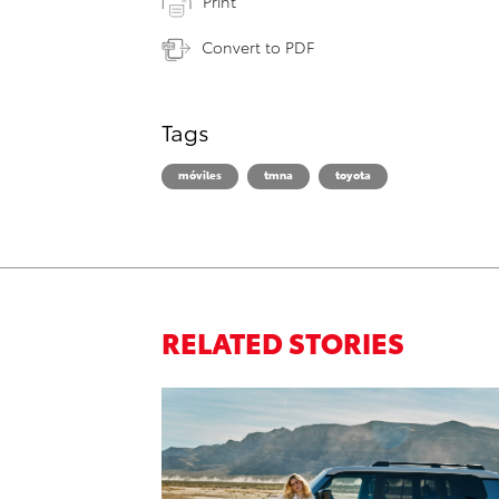
Print
Convert to PDF
Tags
móviles
tmna
toyota
RELATED STORIES