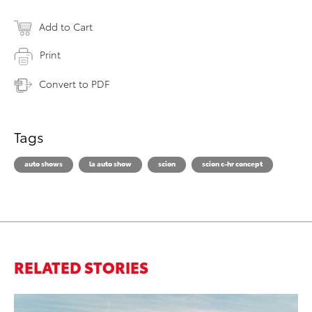
Add to Cart
Print
Convert to PDF
Tags
auto shows
la auto show
scion
scion c-hr concept
RELATED STORIES