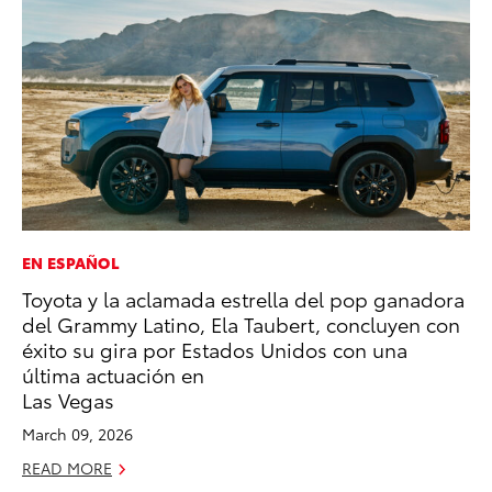
EN ESPAÑOL
EN
Toyota y la aclamada estrella del pop ganadora
To
del Grammy Latino, Ela Taubert, concluyen con
De
éxito su gira por Estados Unidos con una
RE
última actuación en
Las Vegas
March 09, 2026
READ MORE