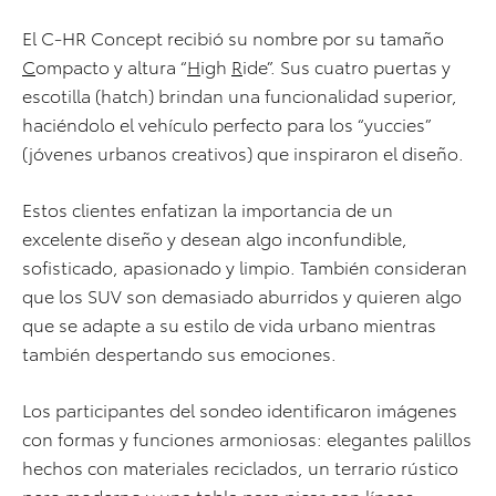
El C-HR Concept recibió su nombre por su tamaño
C
ompacto y altura “
H
igh
R
ide”. Sus cuatro puertas y
escotilla (hatch) brindan una funcionalidad superior,
haciéndolo el vehículo perfecto para los “yuccies”
(jóvenes urbanos creativos) que inspiraron el diseño.
Estos clientes enfatizan la importancia de un
excelente diseño y desean algo inconfundible,
sofisticado, apasionado y limpio. También consideran
que los SUV son demasiado aburridos y quieren algo
que se adapte a su estilo de vida urbano mientras
también despertando sus emociones.
Los participantes del sondeo identificaron imágenes
con formas y funciones armoniosas: elegantes palillos
hechos con materiales reciclados, un terrario rústico
pero moderno y una tabla para picar con líneas