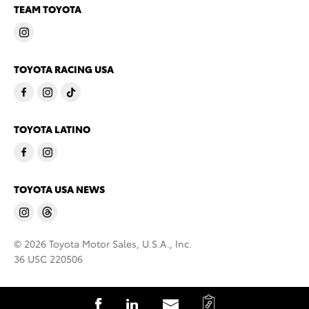
TEAM TOYOTA
TOYOTA RACING USA
TOYOTA LATINO
TOYOTA USA NEWS
© 2026 Toyota Motor Sales, U.S.A., Inc.
36 USC 220506
C
S
S
S