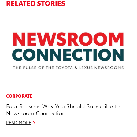
RELATED STORIES
CORPORATE
EN
Four Reasons Why You Should Subscribe to
To
Newsroom Connection
un
y 
READ MORE
No