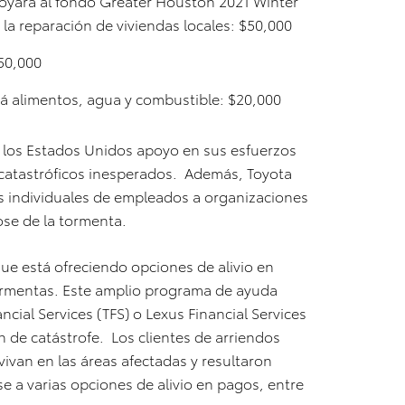
oyará al fondo Greater Houston 2021 Winter
la reparación de viviendas locales: $50,000
50,000
 alimentos, agua y combustible: $20,000
 los Estados Unidos apoyo en sus esfuerzos
catastróficos inesperados. Además, Toyota
s individuales de empleados a organizaciones
ose de la tormenta.
que está ofreciendo opciones de alivio en
tormentas. Este amplio programa de ayuda
ncial Services (TFS) o Lexus Financial Services
n de catástrofe. Los clientes de arriendos
vivan en las áreas afectadas y resultaron
 a varias opciones de alivio en pagos, entre