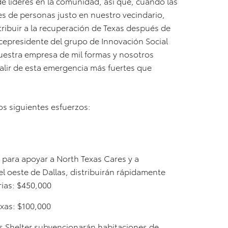
 líderes en la comunidad, así que, cuando las
es de personas justo en nuestro vecindario,
ntribuir a la recuperación de Texas después de
icepresidente del grupo de Innovación Social
estra empresa de mil formas y nosotros
alir de esta emergencia más fuertes que
los siguientes esfuerzos:
 para apoyar a North Texas Cares y a
el oeste de Dallas, distribuirán rápidamente
ias: $450,000
xas: $100,000
s Shelter subvencionarán habitaciones de