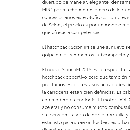
divertido de manejar, elegante, densam
MPG por mucho menos dinero de lo que p
concesionarios este otoño con un precio 
de Scion, el precio es por un modelo mo
que ofrece la competencia.
El hatchback Scion iM se une al nuevo s
golpe en los segmentos subcompacto y
El nuevo Scion iM 2016 es la respuesta
hatchback deportivo pero que también n
préstamos escolares y sus actividades d
la carrocería están bien definidas. La ca
con moderna tecnología. El motor DOHC V
acelerar y no consume mucho combustibl
suspensión trasera de doble horquilla y 
está listo para suavizar los baches urba
diversión requiere de un enfoque más 