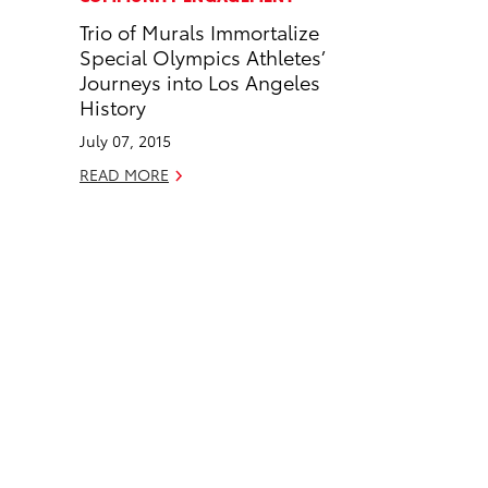
e
k
Trio of Murals Immortalize
b
e
Special Olympics Athletes’
o
d
Journeys into Los Angeles
o
i
History
k
n
July 07, 2015
READ MORE