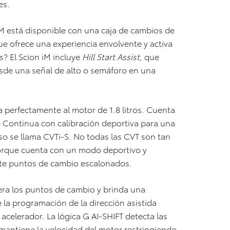
es.
iM está disponible con una caja de cambios de
ue ofrece una experiencia envolvente y activa
s? El Scion iM incluye
Hill Start Assist
, que
esde una señal de alto o semáforo en una
perfectamente al motor de 1.8 litros. Cuenta
e Continua con calibración deportiva para una
so se llama CVTi-S. No todas las CVT son tan
porque cuenta con un modo deportivo y
te puntos de cambio escalonados.
tera los puntos de cambio y brinda una
 la programación de la dirección asistida
 acelerador. La lógica G AI-SHIFT detecta las
y mantiene la velocidad del motor restringiendo