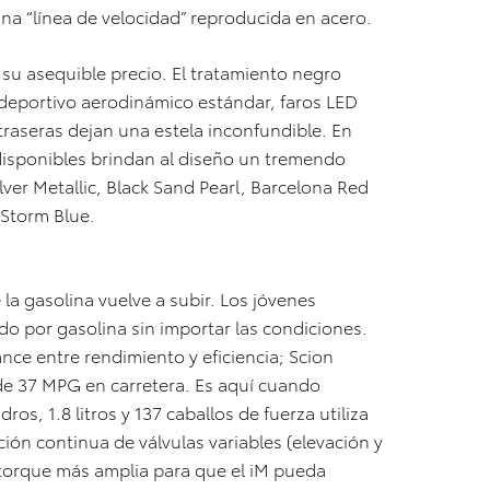
 una “línea de velocidad” reproducida en acero.
 su asequible precio. El tratamiento negro
kit deportivo aerodinámico estándar, faros LED
traseras dejan una estela inconfundible. En
 disponibles brindan al diseño un tremendo
Silver Metallic, Black Sand Pearl, Barcelona Red
c Storm Blue.
e la gasolina vuelve a subir. Los jóvenes
 por gasolina sin importar las condiciones.
ance entre rendimiento y eficiencia; Scion
de 37 MPG en carretera. Es aquí cuando
ros, 1.8 litros y 137 caballos de fuerza utiliza
ción continua de válvulas variables (elevación y
 torque más amplia para que el iM pueda