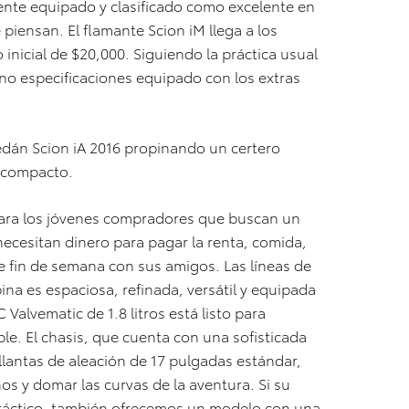
ente equipado y clasificado como excelente en
iensan. El flamante Scion iM llega a los
inicial de $20,000. Siguiendo la práctica usual
no especificaciones equipado con los extras
edán Scion iA 2016 propinando un certero
 compacto.
 para los jóvenes compradores que buscan un
ecesitan dinero para pagar la renta, comida,
e fin de semana con sus amigos. Las líneas de
bina es espaciosa, refinada, versátil y equipada
alvematic de 1.8 litros está listo para
e. El chasis, que cuenta con una sofisticada
llantas de aleación de 17 pulgadas estándar,
nos y domar las curvas de la aventura. Si su
práctico, también ofrecemos un modelo con una