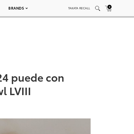
0
BRANDS
TAKATA RECALL
24 puede con
l LVIII