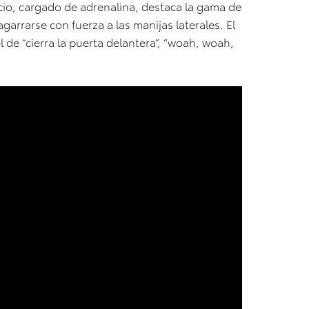
cio, cargado de adrenalina, destaca la gama de
garrarse con fuerza a las manijas laterales. El
 de “cierra la puerta delantera”, “woah, woah,