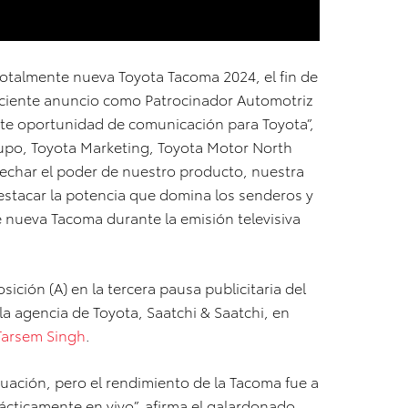
totalmente nueva Toyota Tacoma 2024, el fin de
reciente anuncio como Patrocinador Automotriz
nte oportunidad de comunicación para Toyota”,
grupo, Toyota Marketing, Toyota Motor North
char el poder de nuestro producto, nuestra
estacar la potencia que domina los senderos y
e nueva Tacoma durante la emisión televisiva
sición (A) en la tercera pausa publicitaria del
 la agencia de Toyota, Saatchi & Saatchi, en
Tarsem Singh
.
ación, pero el rendimiento de la Tacoma fue a
ácticamente en vivo”, afirma el galardonado