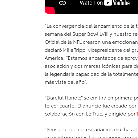
“La convergencia del lanzamiento de la 
semana del Super Bowl LVIII y nuestro 
Oficial de la NFL crearon una emociona
declaró Mike Tripp, vicepresidente del 
America. “Estamos encantados de aprove
asociación y dos marcas icónicas para d
la legendaria capacidad de la totalment
más vista del año”.
“Dareful Handle” se emitirá en primera po
tercer cuarto. El anuncio fue creado por
colaboración con Le Truc, y dirigido por
“Pensaba que necesitaríamos mucha actu
un nivel que todas las reacciones son pr