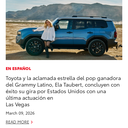
EN ESPAÑOL
MO
Toyota y la aclamada estrella del pop ganadora
Do
del Grammy Latino, Ela Taubert, concluyen con
C
éxito su gira por Estados Unidos con una
No
última actuación en
RE
Las Vegas
March 09, 2026
READ MORE