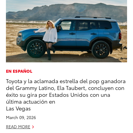
EN ESPAÑOL
CO
Toyota y la aclamada estrella del pop ganadora
Al
del Grammy Latino, Ela Taubert, concluyen con
Ca
éxito su gira por Estados Unidos con una
Se
última actuación en
RE
Las Vegas
March 09, 2026
READ MORE