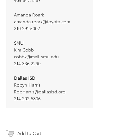
469.847.2187
Amanda Roark
amanda.roark@toyota.com
310.291.5002
SMU
Kim Cobb
cobbk@mail.smu.edu
214.336.2290
Dallas ISD
Robyn Harris
RobHarris@dallasisd.org
214.202.6806
Add to Cart