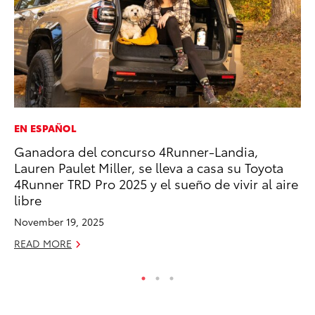
EN ESPAÑOL
EN
Ganadora del concurso 4Runner-Landia,
To
Lauren Paulet Miller, se lleva a casa su Toyota
Lo
4Runner TRD Pro 2025 y el sueño de vivir al aire
Ba
libre
Ju
November 19, 2025
RE
READ MORE