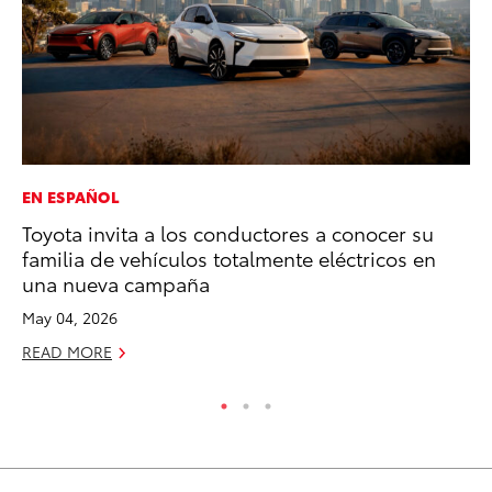
EN ESPAÑOL
EN
Toyota invita a los conductores a conocer su
To
familia de vehículos totalmente eléctricos en
Lo
una nueva campaña
Ba
May 04, 2026
Ju
READ MORE
RE