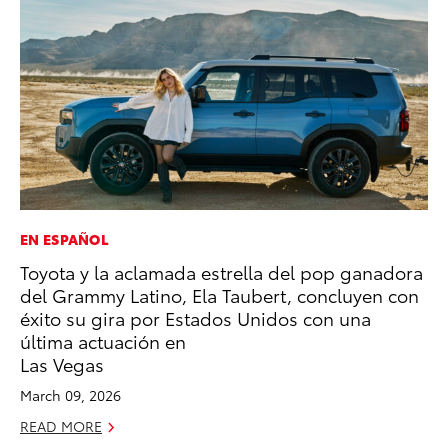
EN ESPAÑOL
PR
Toyota y la aclamada estrella del pop ganadora
To
del Grammy Latino, Ela Taubert, concluyen con
Ty
éxito su gira por Estados Unidos con una
RE
última actuación en
Las Vegas
March 09, 2026
READ MORE