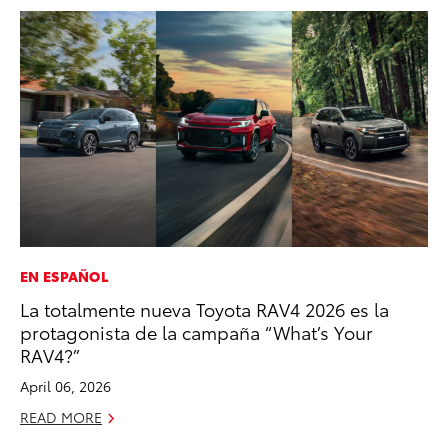
EN ESPAÑOL
EN
La totalmente nueva Toyota RAV4 2026 es la
To
protagonista de la campaña “What’s Your
de
RAV4?”
$7
April 06, 2026
De
READ MORE
RE